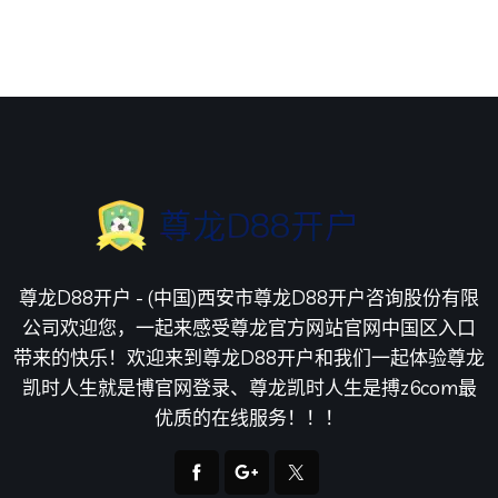
尊龙D88开户 - (中国)西安市尊龙D88开户咨询股份有限
公司欢迎您，一起来感受尊龙官方网站官网中国区入口
带来的快乐！欢迎来到尊龙D88开户和我们一起体验尊龙
凯时人生就是博官网登录、尊龙凯时人生是搏z6com最
优质的在线服务！！！