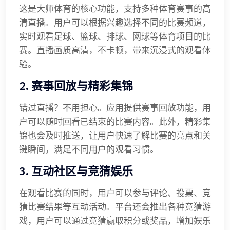
这是大师体育的核心功能，支持多种体育赛事的高
清直播。用户可以根据兴趣选择不同的比赛频道，
实时观看足球、篮球、排球、网球等体育项目的比
赛。直播画质高清，不卡顿，带来沉浸式的观看体
验。
2. 赛事回放与精彩集锦
错过直播？不用担心。应用提供赛事回放功能，用
户可以随时回看已结束的比赛内容。此外，精彩集
锦也会及时推送，让用户快速了解比赛的亮点和关
键瞬间，满足不同用户的观看习惯。
3. 互动社区与竞猜娱乐
在观看比赛的同时，用户可以参与评论、投票、竞
猜比赛结果等互动活动。平台还会推出各种竞猜游
戏，用户可以通过竞猜赢取积分或奖品，增加娱乐