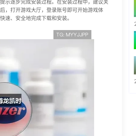
提示逐步完成安装过程。在安装过程中，建议关
后，打开游戏大厅，登录账号即可开始游戏体
快速、安全地完成下载和安装。