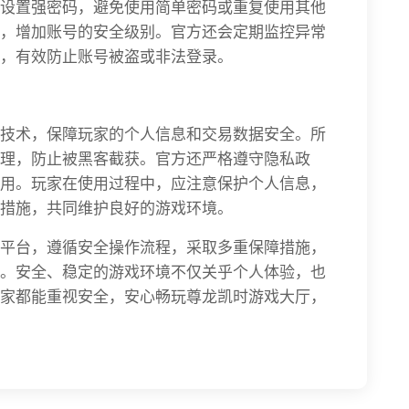
设置强密码，避免使用简单密码或重复使用其他
，增加账号的安全级别。官方还会定期监控异常
，有效防止账号被盗或非法登录。
技术，保障玩家的个人信息和交易数据安全。所
理，防止被黑客截获。官方还严格遵守隐私政
用。玩家在使用过程中，应注意保护个人信息，
措施，共同维护良好的游戏环境。
平台，遵循安全操作流程，采取多重保障措施，
。安全、稳定的游戏环境不仅关乎个人体验，也
家都能重视安全，安心畅玩尊龙凯时游戏大厅，