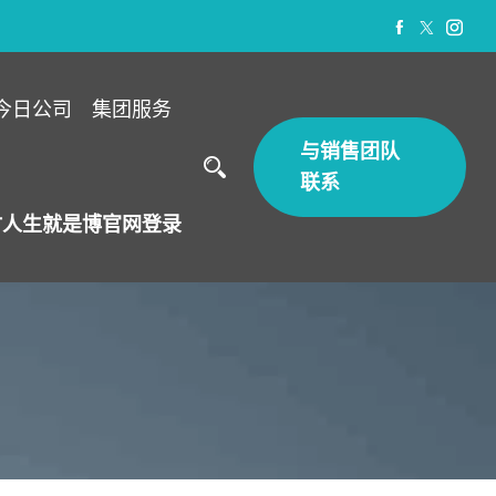
今日公司
集团服务
与销售团队
联系
时人生就是博官网登录