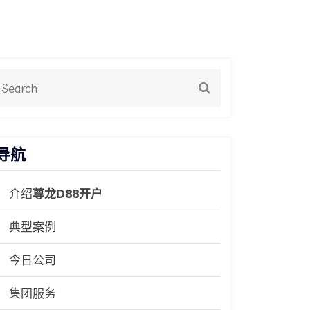
导航
介绍
尊龙D88开户
典型案例
今日公司
集团服务