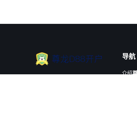
导航
介绍
尊
尊龙D88开户 - (中国)西安市尊龙
典型
D88开户咨询股份有限公司欢迎
您，一起来感受尊龙官方网站官网
今日
中国区入口带来的快乐！欢迎来到
集团
尊龙D88开户和我们一起体验尊龙
接洽
凯时人生就是博官网登录、尊龙凯
时人生是搏z6com最优质的在线服
务！！！