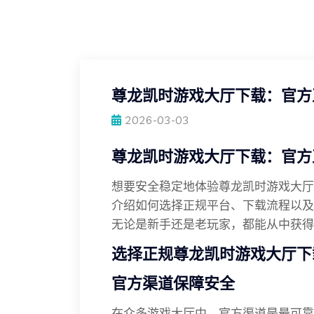
尊龙凯时游戏大厅下载：官方
2026-03-03
尊龙凯时游戏大厅下载：官方
想要安全稳定地体验尊龙凯时游戏大厅
介绍如何选择正规平台、下载流程以及
无论是新手还是老玩家，都能从中获得
选择正规尊龙凯时游戏大厅下
官方渠道保障安全
在众多游戏大厅中，官方渠道是最可靠